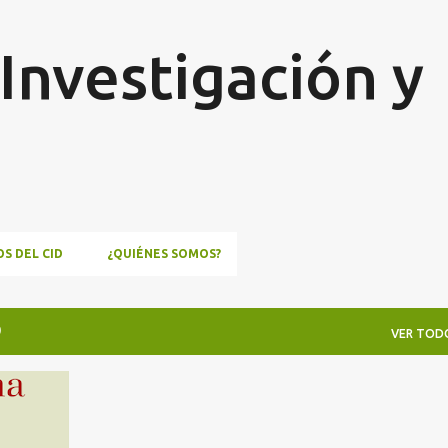
Ir al contenido principal
Investigación y
o
S DEL CID
¿QUIÉNES SOMOS?
0
VER TOD