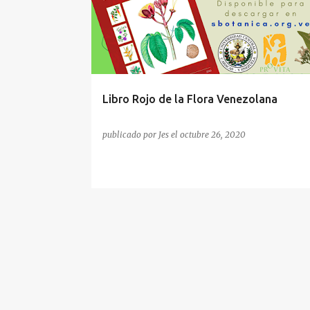
t
r
a
d
a
Libro Rojo de la Flora Venezolana
s
publicado por
Jes
el
octubre 26, 2020