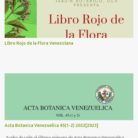
pre-inscripción que se encuentra en el URL:
http://tinyurl.com/cursos- iejb-ucv Inscripción: 1. A través de
Transferencia o Depósito Bancario a la Cuenta Corriente Nº 0134-
1099- 20-0001001986 en Banesco, a nombre de “Universidad
Central de Venezuela” RIF: G-20000062- 7 o en Efectivo en la Caja
del Instituto. 2. Presentar el comprobante o voucher
Libro Rojo de la Flora Venezolana
personalmente o enviarlo por correo electrónico a las direcciones:
iejb.tesoreria@gmail.com y cidiejb.eventos@gmail.com 3. Una vez
verificado el pago se entregará a cada ...
Acta Botanica Venezuelica 45(1-2) 2022[2023]
Acaba de salir el último número de Acta Botanica Venezuelica,